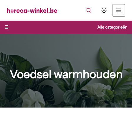
Ga
naar
de
inhoud
☰
Alle categorieën
Voedsel warmhouden