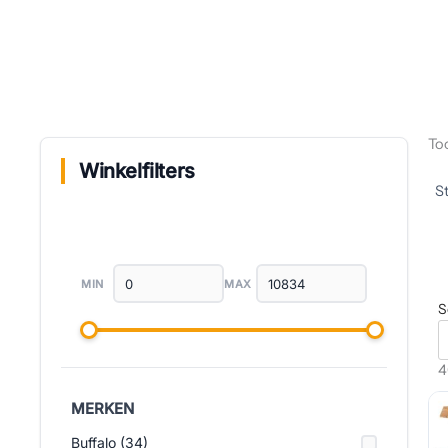
To
Winkelfilters
MIN
MAX
S
4
MERKEN
Buffalo (34)