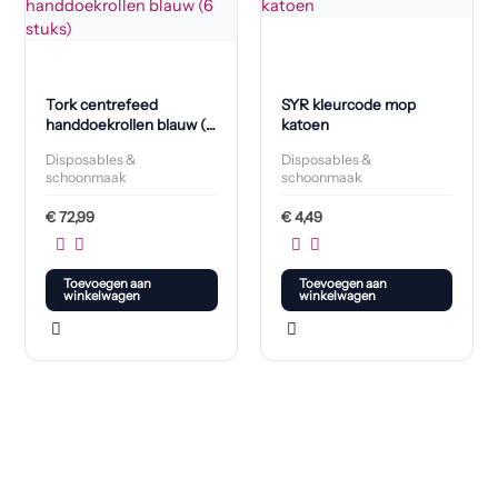
Tork centrefeed
SYR kleurcode mop
handdoekrollen blauw (6
katoen
stuks)
Disposables &
Disposables &
schoonmaak
schoonmaak
€
72,99
€
4,49
Toevoegen aan
Toevoegen aan
winkelwagen
winkelwagen