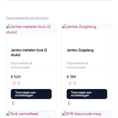
Gerelateerde producten
Jantex metalen buis (2
Jantex Zuigslang
stuks)
Disposables &
Disposables &
schoonmaak
schoonmaak
€
5,59
€
7,89
Toevoegen aan
Toevoegen aan
winkelwagen
winkelwagen