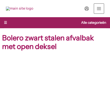
Ga
naar
de
inhoud
☰
Alle categorieën
Bolero zwart stalen afvalbak
met open deksel
Bolero
zwart
stalen
afvalbak
met
open
deksel
aantal