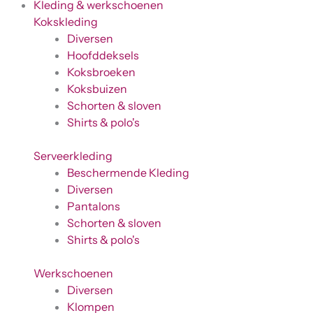
Kleding & werkschoenen
Kokskleding
Diversen
Hoofddeksels
Koksbroeken
Koksbuizen
Schorten & sloven
Shirts & polo's
Serveerkleding
Beschermende Kleding
Diversen
Pantalons
Schorten & sloven
Shirts & polo's
Werkschoenen
Diversen
Klompen