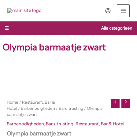
Ga
naar
de
inhoud
☰
Alle categorieën
Olympia barmaatje zwart
Olympia
barmaatje
zwart
aantal
Home
/
Restaurant, Bar &
Hotel
/
Barbenodigheden
/
Baruitrusting
/ Olympia
barmaatje zwart
Barbenodigheden
,
Baruitrusting
,
Restaurant, Bar & Hotel
Olympia barmaatje zwart