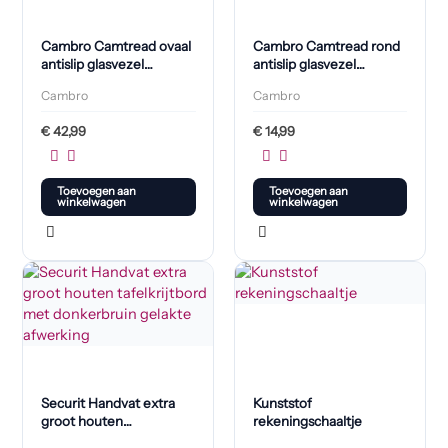
Cambro Camtread ovaal
Cambro Camtread rond
antislip glasvezel
antislip glasvezel
dienblad zwart
dienblad zwart 35,5cm
Cambro
Cambro
68,5x56cm
€
42,99
€
14,99
Toevoegen aan
Toevoegen aan
winkelwagen
winkelwagen
Securit Handvat extra
Kunststof
groot houten
rekeningschaaltje
tafelkrijtbord met