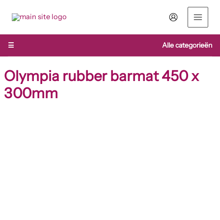
Ga
naar
de
inhoud
☰
Alle categorieën
Olympia rubber barmat 450 x
300mm
Olympia
rubber
barmat
450
x
300mm
aantal