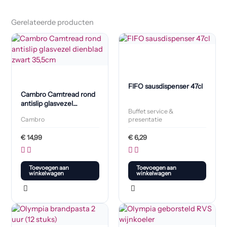
Gerelateerde producten
FIFO sausdispenser 47cl
Cambro Camtread rond
antislip glasvezel
Buffet service &
dienblad zwart 35,5cm
Cambro
presentatie
€
14,99
€
6,29
Toevoegen aan
Toevoegen aan
winkelwagen
winkelwagen