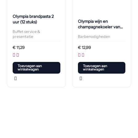
Olympia brandpasta 2
Olympia wijn en
uur (12 stuks)
champagnekoeler van
Buffet service &
geborsteld roestvast
presentatie
Barbenodigheden
staal
€
11,29
€
12,99
Toevoegen aan
Toevoegen aan
winkelwagen
winkelwagen
Klaar om jouw perfecte bord te vinden?
Bekijk onze online winkel