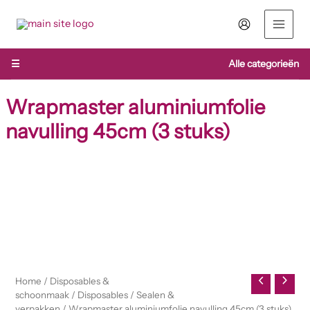
Ga
naar
de
inhoud
☰
Alle categorieën
Wrapmaster aluminiumfolie
navulling 45cm (3 stuks)
Wrapmaster
aluminiumfolie
navulling
45cm
(3
stuks)
aantal
Home
/
Disposables &
schoonmaak
/
Disposables
/
Sealen &
verpakken
/ Wrapmaster aluminiumfolie navulling 45cm (3 stuks)