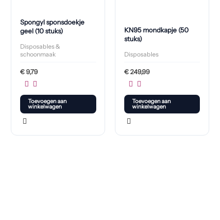
Spongyl sponsdoekje
KN95 mondkapje (50
geel (10 stuks)
stuks)
Disposables &
schoonmaak
Disposables
€
9,79
€
249,99
Toevoegen aan
Toevoegen aan
winkelwagen
winkelwagen
Klaar om jouw perfecte bord te vinden?
Bekijk onze online winkel