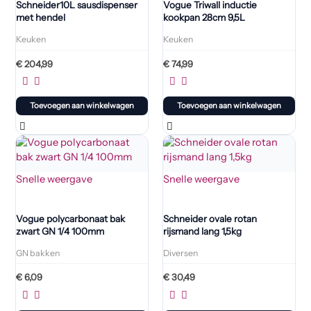
Schneider10L sausdispenser
Vogue Triwall inductie
met hendel
kookpan 28cm 9,5L
Keuken
Keuken
€
204,99
€
74,99
Toevoegen aan winkelwagen
Toevoegen aan winkelwagen
Snelle weergave
Snelle weergave
Vogue polycarbonaat bak
Schneider ovale rotan
zwart GN 1/4 100mm
rijsmand lang 1,5kg
GN bakken
Diversen
€
6,09
€
30,49