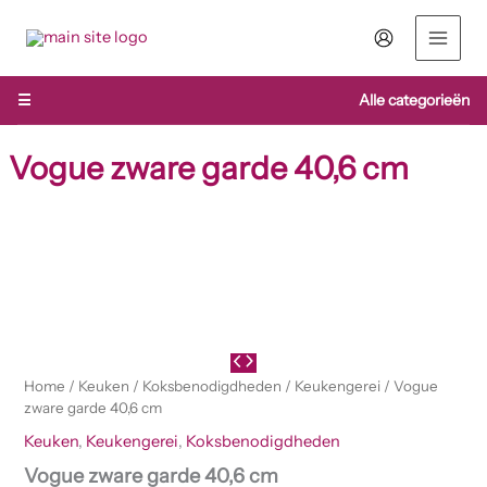
Ga
naar
de
inhoud
☰
Alle categorieën
Vogue zware garde 40,6 cm
Vogue
zware
garde
40,6
cm
aantal
Home
/
Keuken
/
Koksbenodigdheden
/
Keukengerei
/ Vogue
zware garde 40,6 cm
Keuken
,
Keukengerei
,
Koksbenodigdheden
Vogue zware garde 40,6 cm