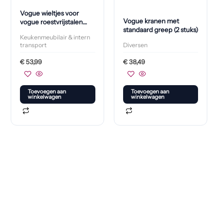
Vogue wieltjes voor
Vogue kranen met
vogue roestvrijstalen
standaard greep (2 stuks)
tafels (4 stuks)
Keukenmeubilair & intern
transport
Diversen
€
53,99
€
38,49
Toevoegen aan
Toevoegen aan
winkelwagen
winkelwagen
Klaar om jouw perfecte bord te vinden?
Bekijk onze online winkel