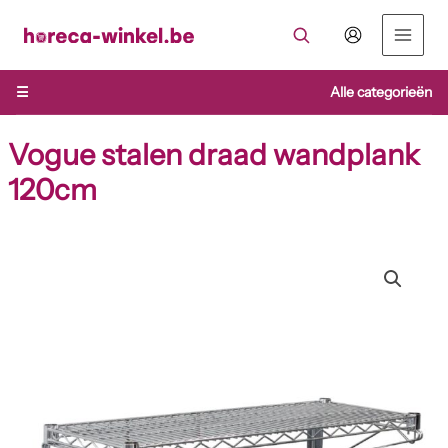
Ga
naar
de
inhoud
☰
Alle categorieën
Vogue stalen draad wandplank
120cm
Vogue
stalen
draad
wandplank
120cm
aantal