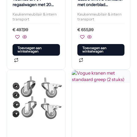
regaalwagen met 20
met onderblad
etages
85x180x70cm
Keukenmeubilair & intern
Keukenmeubilair & intern
transport
transport
€
497,99
€
655,99
Toevoegen aan
Toevoegen aan
winkelwagen
winkelwagen