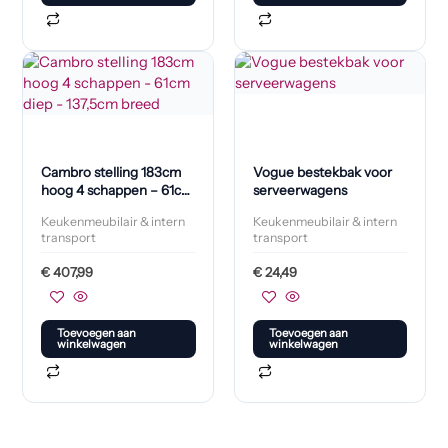
Cambro stelling 183cm
Vogue bestekbak voor
hoog 4 schappen – 61cm
serveerwagens
diep – 137,5cm breed
Keukenmeubilair & intern
Keukenmeubilair & intern
transport
transport
€
407,99
€
24,49
Toevoegen aan
Toevoegen aan
winkelwagen
winkelwagen