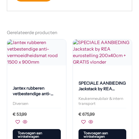
Gerelateerde producten
SPECIALE AANBIEDING
Jantex rubberen
Jackstack by REA
vetbestendige anti-
eurostelling 200x40cm +
Keukenmeubilair & intern
vermoeidheidsmat rood
GRATIS vlonder
Diversen
transport
1500 x 900mm
€
53,99
€
675,99
Toevoegen aan
Toevoegen aan
winkelwagen
winkelwagen