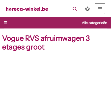
Ga
naar
de
inhoud
☰
Alle categorieën
Vogue RVS afruimwagen 3
etages groot
Vogue
RVS
afruimwagen
3
etages
groot
aantal