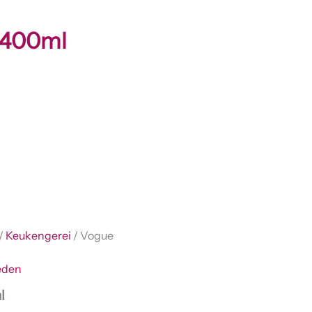
 400ml
/
Keukengerei
/ Vogue
eden
l