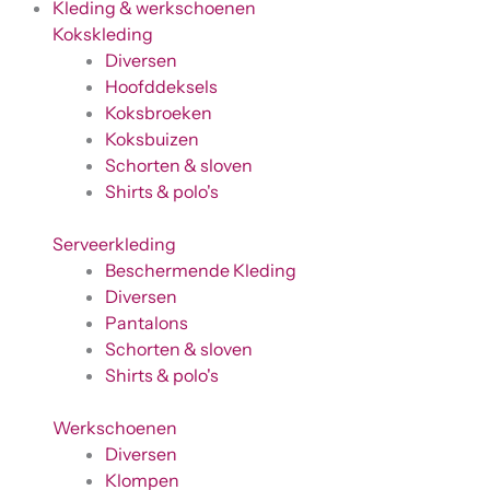
Kleding & werkschoenen
Kokskleding
Diversen
Hoofddeksels
Koksbroeken
Koksbuizen
Schorten & sloven
Shirts & polo's
Serveerkleding
Beschermende Kleding
Diversen
Pantalons
Schorten & sloven
Shirts & polo's
Werkschoenen
Diversen
Klompen