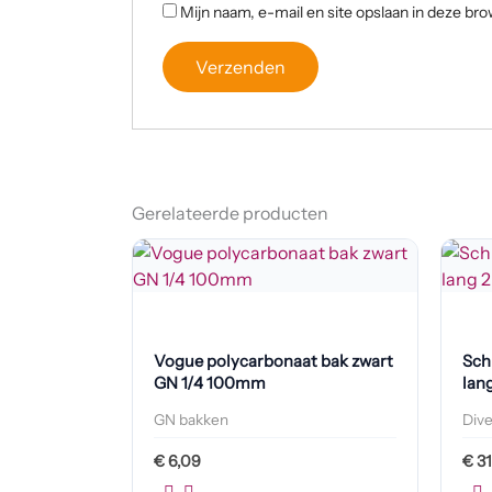
Mijn naam, e-mail en site opslaan in deze bro
Gerelateerde producten
Vogue polycarbonaat bak zwart
Sch
GN 1/4 100mm
lan
GN bakken
Div
€
6,09
€
31