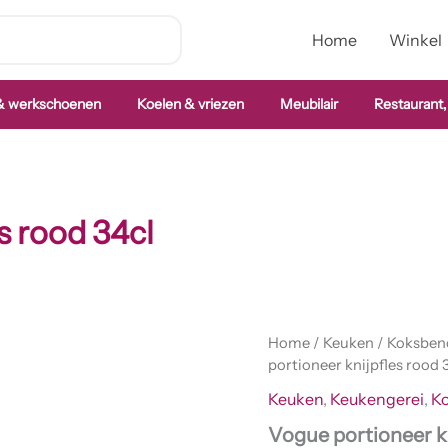
Home
Winkel
 & werkschoenen
Koelen & vriezen
Meubilair
Restaurant,
s rood 34cl
Vogue
Home
/
Keuken
/
Koksben
portioneer
portioneer knijpfles rood 
knijpfles
Keuken
,
Keukengerei
,
K
rood
34cl
Vogue portioneer kn
aantal