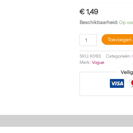
€
1,49
Beschikbaarheid:
Op vo
Toevoegen
SKU:
K093
Categorieën:
Merk:
Vogue
Veili