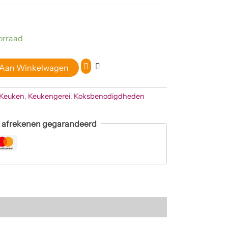
orraad
 Aan Winkelwagen
Keuken
,
Keukengerei
,
Koksbenodigdheden
g afrekenen gegarandeerd