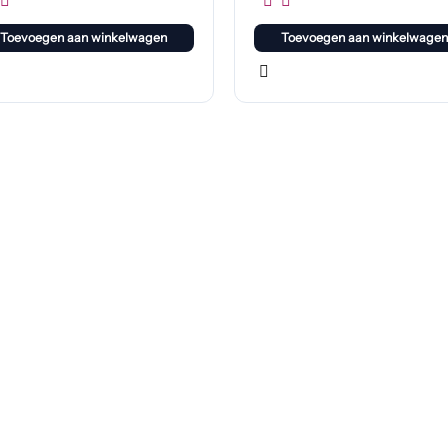
Toevoegen aan winkelwagen
Toevoegen aan winkelwagen
Klaar om jouw perfecte bord te vinden?
Bekijk onze online winkel