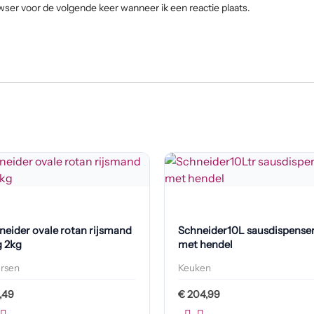
wser voor de volgende keer wanneer ik een reactie plaats.
neider ovale rotan rijsmand
Schneider10L sausdispense
g 2kg
met hendel
ersen
Keuken
,49
€
204,99