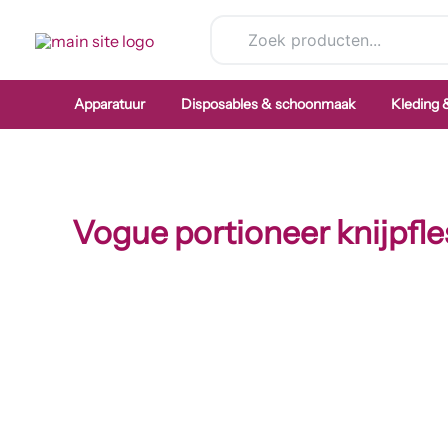
Ga
naar
de
inhoud
Apparatuur
Disposables & schoonmaak
Kleding
Vogue portioneer knijpfle