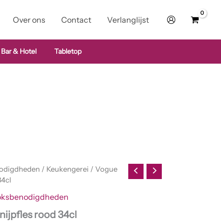
Over ons
Contact
Verlanglijst
 Bar & Hotel
Tabletop
odigdheden
/
Keukengerei
/ Vogue
34cl
oksbenodigdheden
ijpfles rood 34cl