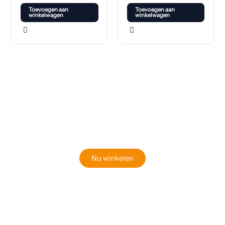
Toevoegen aan
Toevoegen aan
winkelwagen
winkelwagen
Klaar om jouw perfecte bord te vinden?
Bekijk onze online winkel
Nu winkelen