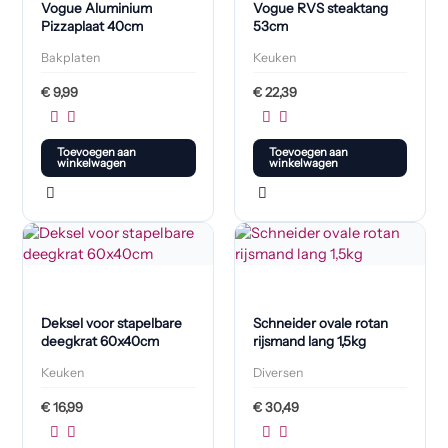
Vogue Aluminium
Vogue RVS steaktang
Pizzaplaat 40cm
53cm
Bakplaten
Keuken
€
9,99
€
22,39
Toevoegen aan
Toevoegen aan
winkelwagen
winkelwagen
Deksel voor stapelbare
Schneider ovale rotan
deegkrat 60x40cm
rijsmand lang 1,5kg
Keuken
Diversen
€
16,99
€
30,49