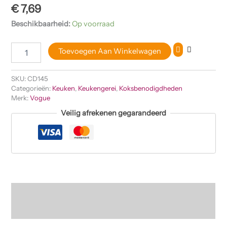
€
7,69
Beschikbaarheid:
Op voorraad
Toevoegen Aan Winkelwagen
SKU:
CD145
Categorieën:
Keuken
,
Keukengerei
,
Koksbenodigdheden
Merk:
Vogue
Veilig afrekenen gegarandeerd
Beschrijving
Beoordelingen (0)