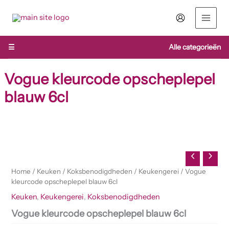
Ga
naar
de
inhoud
☰
Alle categorieën
Vogue kleurcode opscheplepel
blauw 6cl
Vogue
kleurcode
opscheplepel
blauw
6cl
Home
/
Keuken
/
Koksbenodigdheden
/
Keukengerei
/ Vogue
aantal
kleurcode opscheplepel blauw 6cl
Keuken
,
Keukengerei
,
Koksbenodigdheden
Vogue kleurcode opscheplepel blauw 6cl