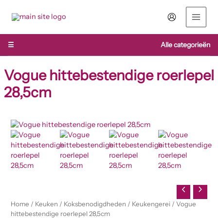
Ga
naar
de
inhoud
☰
Alle categorieën
Vogue hittebestendige roerlepel
28,5cm
Vogue
hittebestendige
roerlepel
28,5cm
aantal
Home
/
Keuken
/
Koksbenodigdheden
/
Keukengerei
/ Vogue
hittebestendige roerlepel 28,5cm