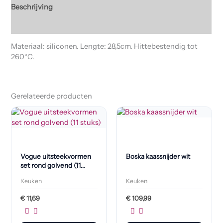
Beschrijving
Beoordelingen (0)
Materiaal: siliconen. Lengte: 28,5cm. Hittebestendig tot
260°C.
Gerelateerde producten
Vogue uitsteekvormen
Boska kaassnijder wit
set rond golvend (11
stuks)
Keuken
Keuken
€
11,69
€
109,99