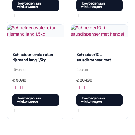
Toevoegen aan
Toevoegen aan
winkelwagen
winkelwagen
Schneider ovale rotan
Schneider10L
rijsmand lang 1,5kg
sausdispenser met
hendel
Diversen
Keuken
€
30,49
€
204,99
Toevoegen aan
Toevoegen aan
winkelwagen
winkelwagen