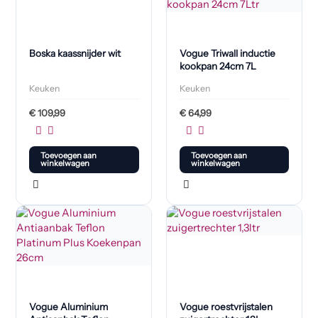
Boska kaassnijder wit
Vogue Triwall inductie
kookpan 24cm 7L
Keuken
Keuken
€
109,99
€
64,99
Toevoegen aan
Toevoegen aan
winkelwagen
winkelwagen
Vogue Aluminium
Vogue roestvrijstalen