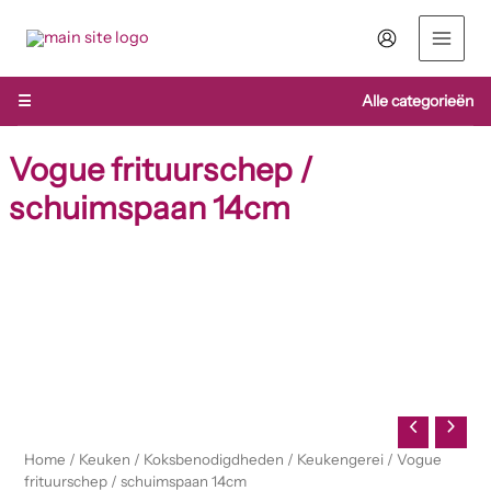
Ga
naar
de
inhoud
☰
Alle categorieën
Vogue frituurschep /
schuimspaan 14cm
Vogue
frituurschep
/
schuimspaan
14cm
aantal
Home
/
Keuken
/
Koksbenodigdheden
/
Keukengerei
/ Vogue
frituurschep / schuimspaan 14cm