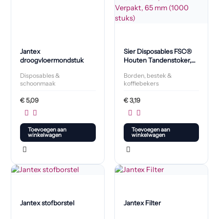
Jantex
Sier Disposables FSC®
droogvloermondstuk
Houten Tandenstoker,
Twee Punten, Per Stuk
Disposables &
Borden, bestek &
Verpakt, 65 mm (1000
schoonmaak
koffiebekers
stuks)
€
5,09
€
3,19
Toevoegen aan
Toevoegen aan
winkelwagen
winkelwagen
Jantex stofborstel
Jantex Filter