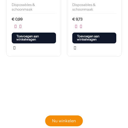
Disposables &
Disposables &
schoonmaak
schoonmaak
€
0,99
€
9,73
Toevoegen aan
Toevoegen aan
winkelwagen
winkelwagen
Klaar om jouw perfecte bord te vinden?
Bekijk onze online winkel
Nu winkelen