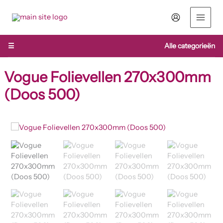
Ga
naar
de
inhoud
☰
Alle categorieën
Vogue Folievellen 270x300mm
(Doos 500)