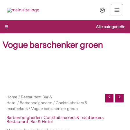
Ga
naar
de
inhoud
☰
Alle categorieën
Vogue barschenker groen
Vogue
barschenker
groen
aantal
Home
/
Restaurant, Bar &
Hotel
/
Barbenodigheden
/
Cocktailshakers &
maatbekers
/ Vogue barschenker groen
Barbenodigheden
,
Cocktailshakers & maatbekers
,
Restaurant, Bar & Hotel