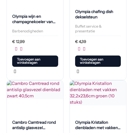
Olympia chafing dish
Olympia wijn en
dekselsteun
champagnekoeler van
Buffet service &
geborsteld roestvast
Barbenodigheden
presentatie
staal
€
12,99
€
4,39
Toevoegen aan
Toevoegen aan
winkelwagen
winkelwagen
Cambro Camtread rond
Olympia Kristallon
antislip glasvezel
dienbladen met vakken