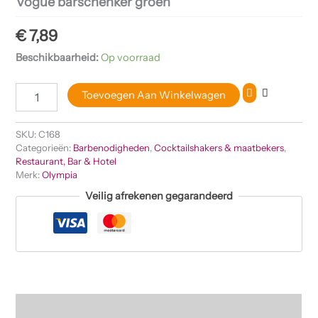
Vogue barschenker groen
€
7,89
Beschikbaarheid:
Op voorraad
Toevoegen Aan Winkelwagen
SKU:
C168
Categorieën:
Barbenodigheden
,
Cocktailshakers & maatbekers
,
Restaurant, Bar & Hotel
Merk:
Olympia
Veilig afrekenen gegarandeerd
Beschrijving