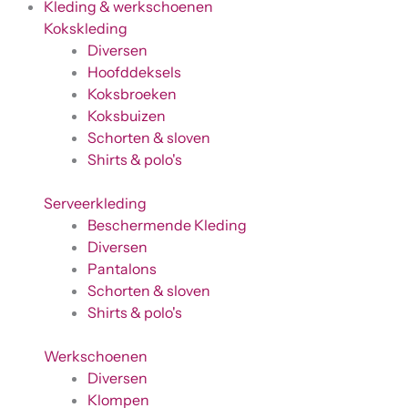
Kleding & werkschoenen
Kokskleding
Diversen
Hoofddeksels
Koksbroeken
Koksbuizen
Schorten & sloven
Shirts & polo's
Serveerkleding
Beschermende Kleding
Diversen
Pantalons
Schorten & sloven
Shirts & polo's
Werkschoenen
Diversen
Klompen