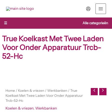
Ga
naar
de
inhoud
☰
Alle categorieën
True Koelkast Met Twee Laden
Voor Onder Apparatuur Trcb-
52-Hc
Home
/
Koelen & vriezen
/
Werkbanken
/ True
Koelkast Met Twee Laden Voor Onder Apparatuur
Trcb-52-Hc
Koelen & vriezen
,
Werkbanken