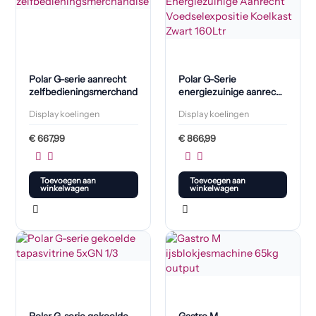
Polar G-serie aanrecht
Polar G-Serie
zelfbedieningsmerchandise
energiezuinige aanrecht
voedselexpositie
Display koelingen
Display koelingen
koelkast zwart 160L
€
667,99
€
866,99
Toevoegen aan
Toevoegen aan
winkelwagen
winkelwagen
Polar G-serie gekoelde
Gastro M