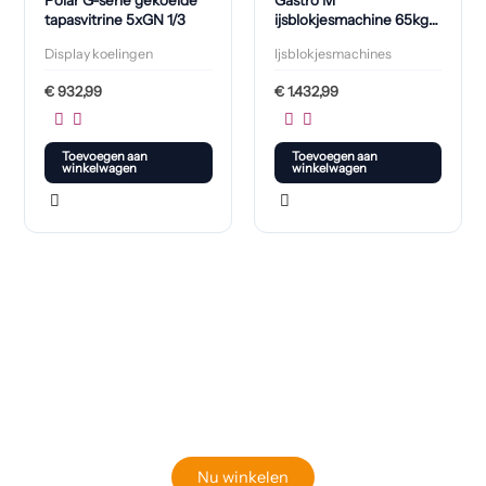
tapasvitrine 5xGN 1/3
ijsblokjesmachine 65kg
output
Display koelingen
Ijsblokjesmachines
€
932,99
€
1.432,99
Toevoegen aan
Toevoegen aan
winkelwagen
winkelwagen
Klaar om jouw perfecte bord te vinden?
Bekijk onze online winkel
Nu winkelen