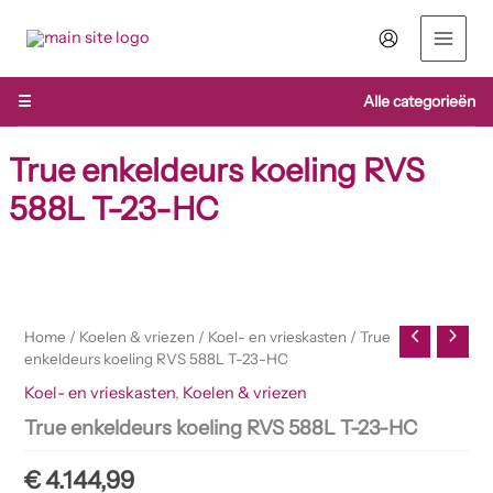
Ga
naar
de
inhoud
☰
Alle categorieën
True enkeldeurs koeling RVS
588L T-23-HC
Home
/
Koelen & vriezen
/
Koel- en vrieskasten
/ True
enkeldeurs koeling RVS 588L T-23-HC
Koel- en vrieskasten
,
Koelen & vriezen
True enkeldeurs koeling RVS 588L T-23-HC
€
4.144,99