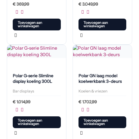
€
369,99
€
3.049,99
Toevoegen aan
Toevoegen aan
winkelwagen
winkelwagen
Polar G-serie Slimline
Polar GN laag model
display koeling 300L
koelwerkbank 3-deurs
Bar displays
Koelen & vriezen
€
1.014,99
€
1.702,99
Toevoegen aan
Toevoegen aan
winkelwagen
winkelwagen