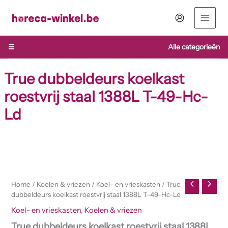
Ga
naar
de
inhoud
☰
Alle categorieën
True dubbeldeurs koelkast
roestvrij staal 1388L T-49-Hc-
Ld
Home
/
Koelen & vriezen
/
Koel- en vrieskasten
/ True
dubbeldeurs koelkast roestvrij staal 1388L T-49-Hc-Ld
Koel- en vrieskasten
,
Koelen & vriezen
True dubbeldeurs koelkast roestvrij staal 1388L