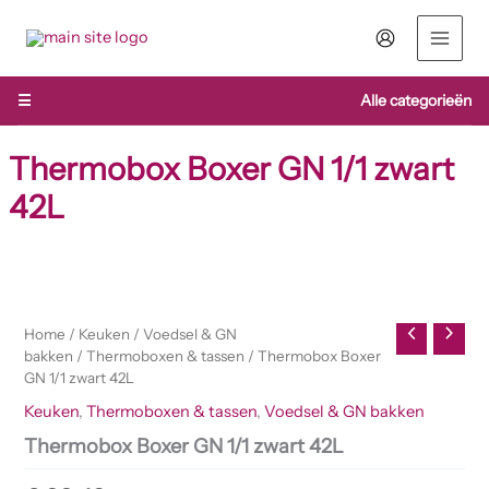
Ga
naar
de
inhoud
☰
Alle categorieën
Thermobox Boxer GN 1/1 zwart
42L
Thermobox
Boxer
GN
Home
/
Keuken
/
Voedsel & GN
1/1
bakken
/
Thermoboxen & tassen
/ Thermobox Boxer
zwart
GN 1/1 zwart 42L
42L
aantal
Keuken
,
Thermoboxen & tassen
,
Voedsel & GN bakken
Thermobox Boxer GN 1/1 zwart 42L