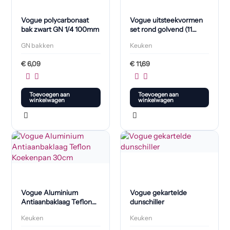
Vogue polycarbonaat
Vogue uitsteekvormen
bak zwart GN 1/4 100mm
set rond golvend (11
stuks)
GN bakken
Keuken
€
6,09
€
11,69
Toevoegen aan
Toevoegen aan
winkelwagen
winkelwagen
Vogue Aluminium
Vogue gekartelde
Antiaanbaklaag Teflon
dunschiller
Koekenpan 30cm
Keuken
Keuken