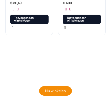
€
30,49
€
4,39
Toevoegen aan
Toevoegen aan
winkelwagen
winkelwagen
Klaar om jouw perfecte bord te vinden?
Bekijk onze online winkel
Nu winkelen