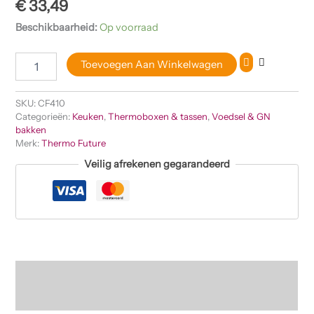
€
33,49
Beschikbaarheid:
Op voorraad
Toevoegen Aan Winkelwagen
SKU:
CF410
Categorieën:
Keuken
,
Thermoboxen & tassen
,
Voedsel & GN
bakken
Merk:
Thermo Future
Veilig afrekenen gegarandeerd
Beschrijving
Beoordelingen (0)