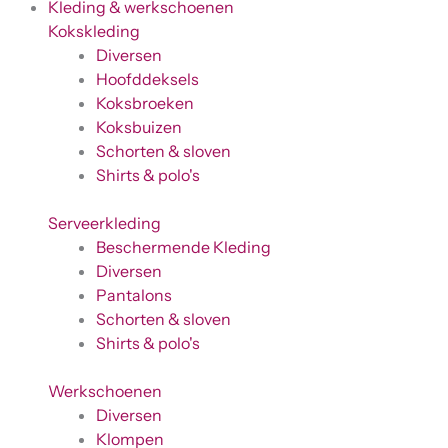
Kleding & werkschoenen
Kokskleding
Diversen
Hoofddeksels
Koksbroeken
Koksbuizen
Schorten & sloven
Shirts & polo's
Serveerkleding
Beschermende Kleding
Diversen
Pantalons
Schorten & sloven
Shirts & polo's
Werkschoenen
Diversen
Klompen