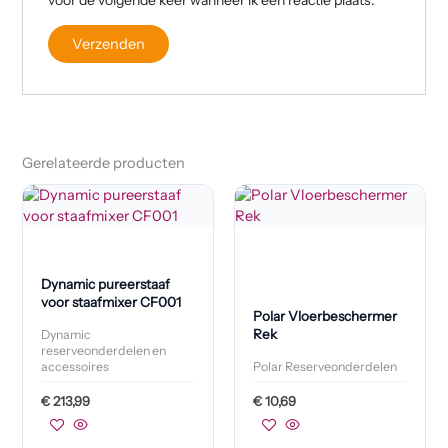
Gerelateerde producten
Dynamic pureerstaaf
voor staafmixer CF001
Polar Vloerbeschermer
Rek
Dynamic
reserveonderdelen en
accessoires
Polar Reserveonderdelen
€
213,99
€
10,69