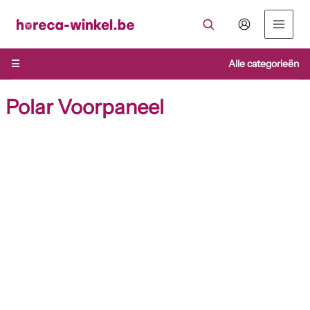
Ga
naar
de
inhoud
☰
Alle categorieën
Polar Voorpaneel
Polar
Voorpaneel
aantal