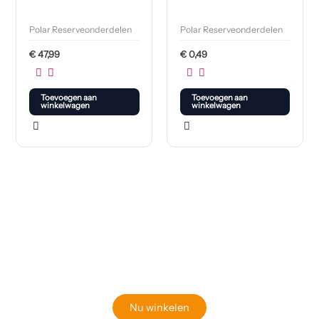
Polar Reserveonderdelen
Polar Reserveonderdelen
€
47,99
€
0,49
Toevoegen aan
Toevoegen aan
winkelwagen
winkelwagen
Klaar om jouw perfecte bord te vinden?
Bekijk onze online winkel
Nu winkelen