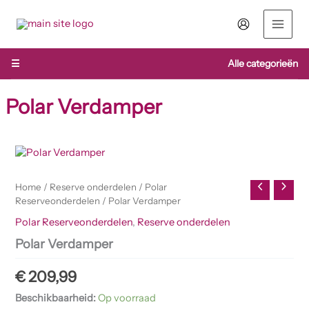
Ga
naar
de
inhoud
☰
Alle categorieën
Polar Verdamper
Polar
Verdamper
aantal
Home
/
Reserve onderdelen
/
Polar
Reserveonderdelen
/ Polar Verdamper
Polar Reserveonderdelen
,
Reserve onderdelen
Polar Verdamper
€
209,99
Beschikbaarheid:
Op voorraad