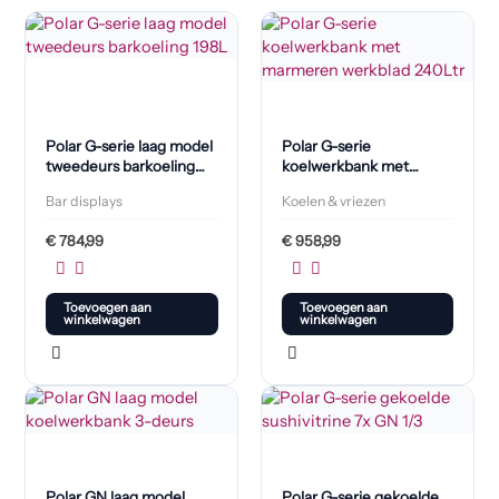
Polar G-serie laag model
Polar G-serie
tweedeurs barkoeling
koelwerkbank met
198L
marmeren werkblad
Bar displays
Koelen & vriezen
240L
€
784,99
€
958,99
Toevoegen aan
Toevoegen aan
winkelwagen
winkelwagen
Polar GN laag model
Polar G-serie gekoelde