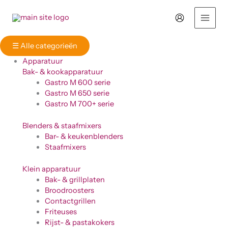
Ga
naar
de
inhoud
☰
Alle categorieën
Apparatuur
Bak- & kookapparatuur
Gastro M 600 serie
Gastro M 650 serie
Gastro M 700+ serie
Blenders & staafmixers
Bar- & keukenblenders
Staafmixers
Klein apparatuur
Bak- & grillplaten
Broodroosters
Contactgrillen
Friteuses
Rijst- & pastakokers