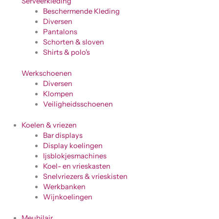
Serveerkleding
Beschermende Kleding
Diversen
Pantalons
Schorten & sloven
Shirts & polo's
Werkschoenen
Diversen
Klompen
Veiligheidsschoenen
Koelen & vriezen
Bar displays
Display koelingen
Ijsblokjesmachines
Koel- en vrieskasten
Snelvriezers & vrieskisten
Werkbanken
Wijnkoelingen
Meubilair