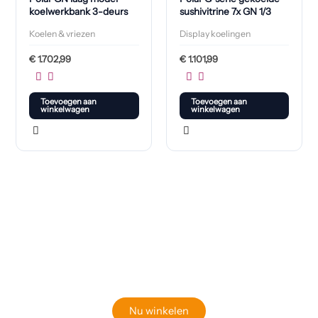
koelwerkbank 3-deurs
sushivitrine 7x GN 1/3
Koelen & vriezen
Display koelingen
€
1.702,99
€
1.101,99
Toevoegen aan
Toevoegen aan
winkelwagen
winkelwagen
Klaar om jouw perfecte bord te vinden?
Bekijk onze online winkel
Nu winkelen