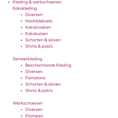
Kleding & werkschoenen
Kokskleding
Diversen
Hoofddeksels
Koksbroeken
Koksbuizen
Schorten & sloven
Shirts & polo's
Serveerkleding
Beschermende Kleding
Diversen
Pantalons
Schorten & sloven
Shirts & polo's
Werkschoenen
Diversen
Klompen