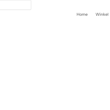
Polar
Steunbalk
Voor
Home
Winkel
Reserve
Wielen
aantal