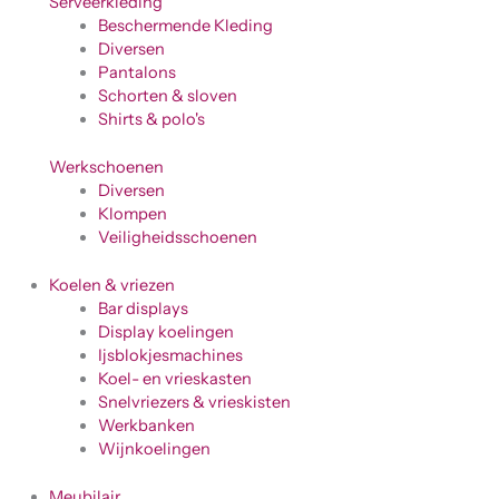
Serveerkleding
Beschermende Kleding
Diversen
Pantalons
Schorten & sloven
Shirts & polo's
Werkschoenen
Diversen
Klompen
Veiligheidsschoenen
Koelen & vriezen
Bar displays
Display koelingen
Ijsblokjesmachines
Koel- en vrieskasten
Snelvriezers & vrieskisten
Werkbanken
Wijnkoelingen
Meubilair