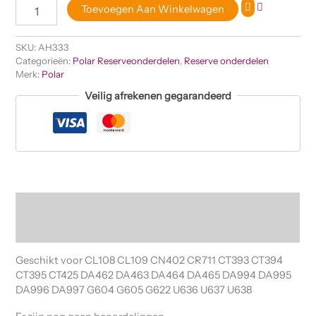
Toevoegen Aan Winkelwagen
SKU:
AH333
Categorieën:
Polar Reserveonderdelen
,
Reserve onderdelen
Merk:
Polar
Veilig afrekenen gegarandeerd
Beschrijving
Beoordelingen (0)
Geschikt voor CL108 CL109 CN402 CR711 CT393 CT394
CT395 CT425 DA462 DA463 DA464 DA465 DA994 DA995
DA996 DA997 G604 G605 G622 U636 U637 U638