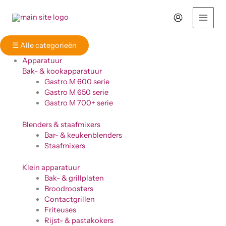
Ga
naar
de
inhoud
☰
Alle categorieën
Apparatuur
Bak- & kookapparatuur
Gastro M 600 serie
Gastro M 650 serie
Gastro M 700+ serie
Blenders & staafmixers
Bar- & keukenblenders
Staafmixers
Klein apparatuur
Bak- & grillplaten
Broodroosters
Contactgrillen
Friteuses
Rijst- & pastakokers