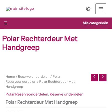
Ga
naar
de
inhoud
☰
Alle categorieën
Polar Rechterdeur Met
Handgreep
Polar
Rechterdeur
Met
Home
/
Reserve onderdelen
/
Polar
Handgreep
Reserveonderdelen
/ Polar Rechterdeur Met
aantal
Handgreep
Polar Reserveonderdelen
,
Reserve onderdelen
Polar Rechterdeur Met Handgreep