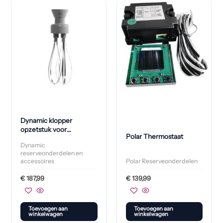
Dynamic klopper
opzetstuk voor
Polar Thermostaat
staafmixer CF001
Dynamic
reserveonderdelen en
accessoires
Polar Reserveonderdelen
€
187,99
€
139,99
Toevoegen aan
Toevoegen aan
winkelwagen
winkelwagen