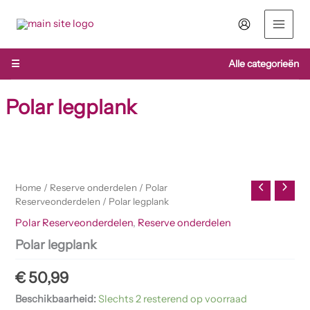
Ga
naar
de
inhoud
☰
Alle categorieën
Polar legplank
Polar
legplank
aantal
Home
/
Reserve onderdelen
/
Polar
Reserveonderdelen
/ Polar legplank
Polar Reserveonderdelen
,
Reserve onderdelen
Polar legplank
€
50,99
Beschikbaarheid:
Slechts 2 resterend op voorraad