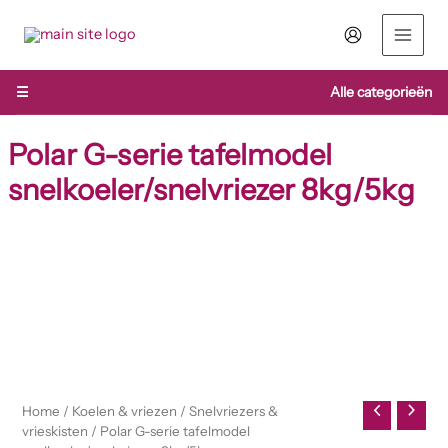
Ga
naar
de
inhoud
☰
Alle categorieën
Polar G-serie tafelmodel
snelkoeler/snelvriezer 8kg/5kg
Polar
G-
serie
tafelmodel
snelkoeler/snelvriezer
8kg/5kg
aantal
Home
/
Koelen & vriezen
/
Snelvriezers &
vrieskisten
/ Polar G-serie tafelmodel