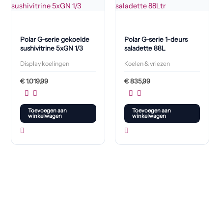
Polar G-serie gekoelde
Polar G-serie 1-deurs
sushivitrine 5xGN 1/3
saladette 88L
Display koelingen
Koelen & vriezen
€
1.019,99
€
835,99
Toevoegen aan
Toevoegen aan
winkelwagen
winkelwagen
Klaar om jouw perfecte bord te vinden?