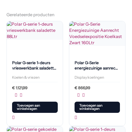
Gerelateerde producten
Polar G-serie 1-deurs
Polar G-Serie
vrieswerkbank saladette
energiezuinige aanrecht
88L
voedselexpositie
Koelen & vriezen
Display koelingen
koelkast zwart 160L
€
1.121,99
€
866,99
Toevoegen aan
Toevoegen aan
winkelwagen
winkelwagen