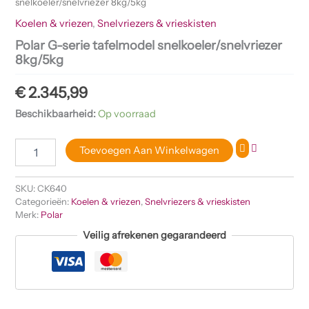
snelkoeler/snelvriezer 8kg/5kg
Koelen & vriezen
,
Snelvriezers & vrieskisten
Polar G-serie tafelmodel snelkoeler/snelvriezer
8kg/5kg
€
2.345,99
Beschikbaarheid:
Op voorraad
Toevoegen Aan Winkelwagen
SKU:
CK640
Categorieën:
Koelen & vriezen
,
Snelvriezers & vrieskisten
Merk:
Polar
Veilig afrekenen gegarandeerd