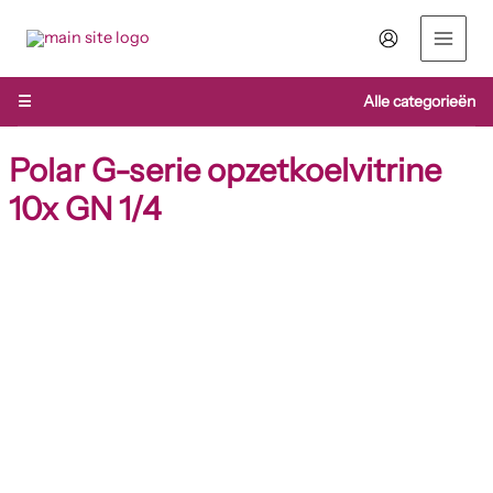
Ga
naar
de
inhoud
☰
Alle categorieën
Polar G-serie opzetkoelvitrine
10x GN 1/4