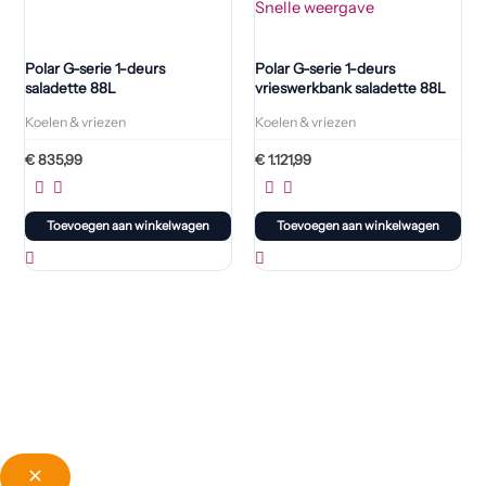
Snelle weergave
Polar G-serie 1-deurs
Polar G-serie 1-deurs
saladette 88L
vrieswerkbank saladette 88L
Koelen & vriezen
Koelen & vriezen
€
835,99
€
1.121,99
Toevoegen aan winkelwagen
Toevoegen aan winkelwagen