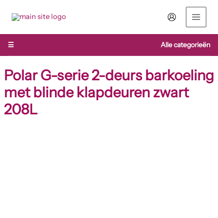
Ga
naar
de
inhoud
☰
Alle categorieën
Polar G-serie 2-deurs barkoeling
met blinde klapdeuren zwart
208L
Polar
G-
serie
2-
deurs
barkoeling
met
blinde