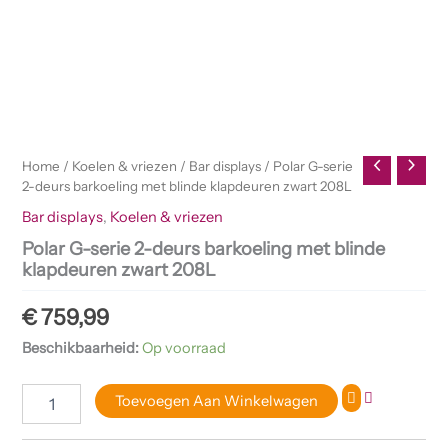
klapdeuren
zwart
208L
aantal
Home
/
Koelen & vriezen
/
Bar displays
/ Polar G-serie
2-deurs barkoeling met blinde klapdeuren zwart 208L
Bar displays
,
Koelen & vriezen
Polar G-serie 2-deurs barkoeling met blinde
klapdeuren zwart 208L
€
759,99
Beschikbaarheid:
Op voorraad
Toevoegen Aan Winkelwagen