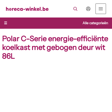
Ga
naar
de
inhoud
☰
Alle categorieën
Polar C-Serie energie-efficiënte
koelkast met gebogen deur wit
86L
Polar
C-
Serie
energie-
efficiënte
koelkast
met
gebogen