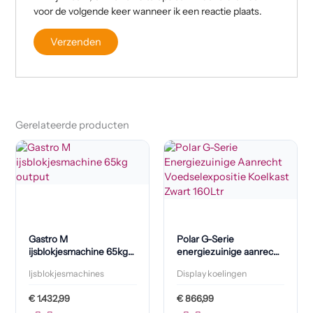
voor de volgende keer wanneer ik een reactie plaats.
Gerelateerde producten
Gastro M
Polar G-Serie
ijsblokjesmachine 65kg
energiezuinige aanrecht
output
voedselexpositie
Ijsblokjesmachines
Display koelingen
koelkast zwart 160L
€
1.432,99
€
866,99