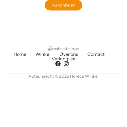
Nu winkelen
Home
Winkel
Over ons
Contact
Verlanglijst
Auteursrecht © 2026 Horeca Winkel
Polar
0
Toevoegen aan
C-
winkelwagen
€
606,99
Serie
countertop
display
koelkast
Winkelwagen sluiten
wit