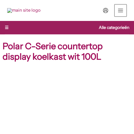
Ga
Winkelwagen
naar
Totaal:
de
inhoud
☰
Alle categorieën
Polar C-Serie countertop
display koelkast wit 100L
Polar
C-
Serie
countertop
display
koelkast
wit
100L
aantal