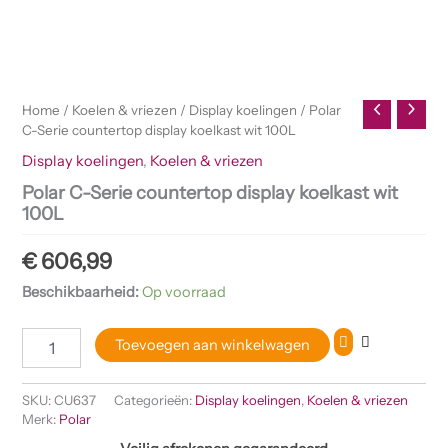
Home
/
Koelen & vriezen
/
Display koelingen
/ Polar
C-Serie countertop display koelkast wit 100L
Display koelingen
,
Koelen & vriezen
Polar C-Serie countertop display koelkast wit
100L
€
606,99
Beschikbaarheid:
Op voorraad
Toevoegen aan winkelwagen
SKU:
CU637
Categorieën:
Display koelingen
,
Koelen & vriezen
Merk:
Polar