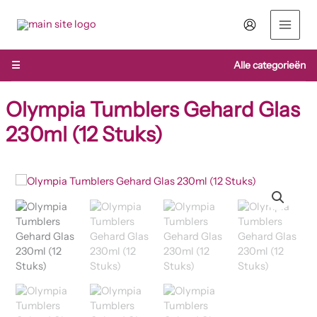
Ga
naar
de
inhoud
☰
Alle categorieën
Olympia Tumblers Gehard Glas
230ml (12 Stuks)
Olympia
Tumblers
Gehard
Glas
230ml
(12
Stuks)
aantal