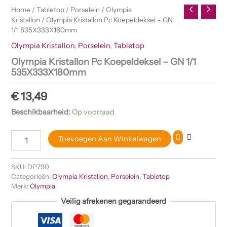
aantal
Home
/
Tabletop
/
Porselein
/
Olympia
Kristallon
/ Olympia Kristallon Pc Koepeldeksel – GN
1/1 535X333X180mm
Olympia Kristallon
,
Porselein
,
Tabletop
Olympia Kristallon Pc Koepeldeksel – GN 1/1
535X333X180mm
€
13,49
Beschikbaarheid:
Op voorraad
Toevoegen Aan Winkelwagen
SKU:
DP790
Categorieën:
Olympia Kristallon
,
Porselein
,
Tabletop
Merk:
Olympia
Veilig afrekenen gegarandeerd