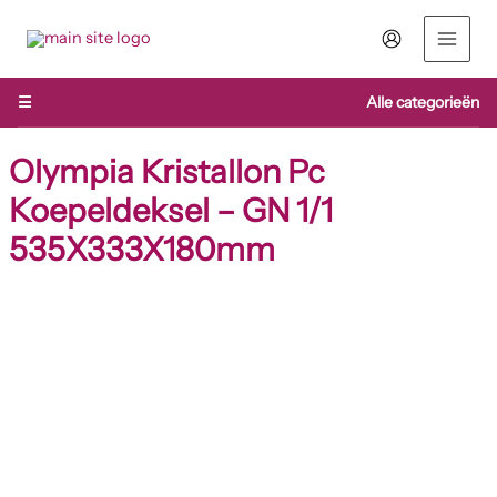
Ga
naar
de
inhoud
☰
Alle categorieën
Olympia Kristallon Pc
Koepeldeksel – GN 1/1
535X333X180mm
Olympia
Kristallon
Pc
Koepeldeksel
-
GN
1/1
535X333X180mm