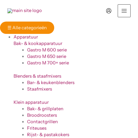
Ga
naar
de
inhoud
☰
Alle categorieën
Apparatuur
Bak- & kookapparatuur
Gastro M 600 serie
Gastro M 650 serie
Gastro M 700+ serie
Blenders & staafmixers
Bar- & keukenblenders
Staafmixers
Klein apparatuur
Bak- & grillplaten
Broodroosters
Contactgrillen
Friteuses
Rijst- & pastakokers