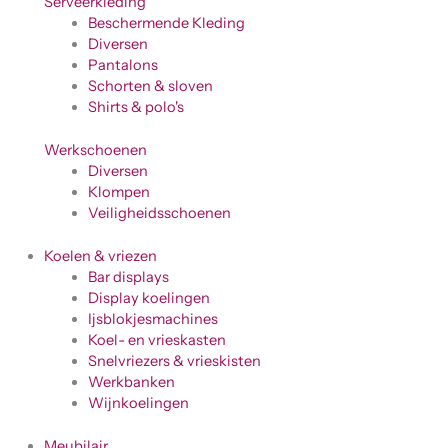
Serveerkleding
Beschermende Kleding
Diversen
Pantalons
Schorten & sloven
Shirts & polo's
Werkschoenen
Diversen
Klompen
Veiligheidsschoenen
Koelen & vriezen
Bar displays
Display koelingen
Ijsblokjesmachines
Koel- en vrieskasten
Snelvriezers & vrieskisten
Werkbanken
Wijnkoelingen
Meubilair