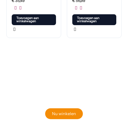
€
35,49
€
56,99
Toevoegen aan
Toevoegen aan
winkelwagen
winkelwagen
Klaar om jouw perfecte bord te vinden?
Bekijk onze online winkel
Nu winkelen