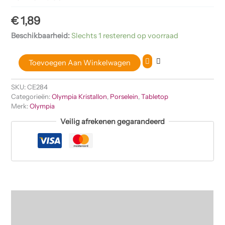
€
1,89
Beschikbaarheid:
Slechts 1 resterend op voorraad
Toevoegen Aan Winkelwagen
SKU:
CE284
Categorieën:
Olympia Kristallon
,
Porselein
,
Tabletop
Merk:
Olympia
Veilig afrekenen gegarandeerd
Beschrijving
Beoordelingen (0)