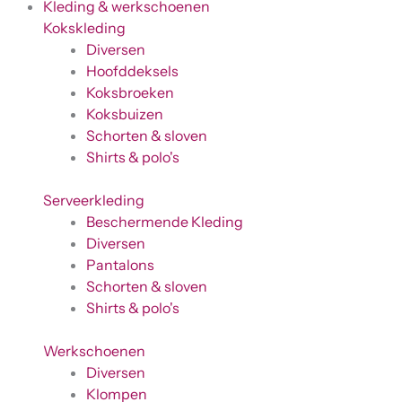
Kleding & werkschoenen
Kokskleding
Diversen
Hoofddeksels
Koksbroeken
Koksbuizen
Schorten & sloven
Shirts & polo's
Serveerkleding
Beschermende Kleding
Diversen
Pantalons
Schorten & sloven
Shirts & polo's
Werkschoenen
Diversen
Klompen