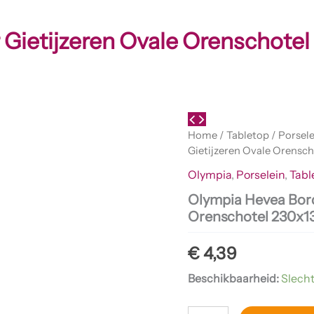
 Gietijzeren Ovale Orenschot
Olympia
Hevea
Home
/
Tabletop
/
Porsele
Bord
Gietijzeren Ovale Orens
Voor
Gietijzeren
Olympia
,
Porselein
,
Tabl
Ovale
Olympia Hevea Bord
Orenschotel
Orenschotel 230x
230x135mm
Voor
Fw818
€
4,39
aantal
Beschikbaarheid:
Slecht