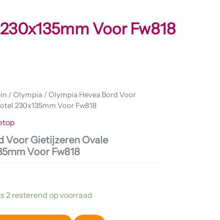
el 230x135mm Voor Fw818
in
/
Olympia
/ Olympia Hevea Bord Voor
chotel 230x135mm Voor Fw818
etop
 Voor Gietijzeren Ovale
135mm Voor Fw818
s 2 resterend op voorraad