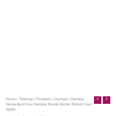
Home
/
Tabletop
/
Porselein
/
Olympia
/ Olympia
Hevea Bord Voor Gietijzer Ronde Sizzler 254mm Voor
Gj556