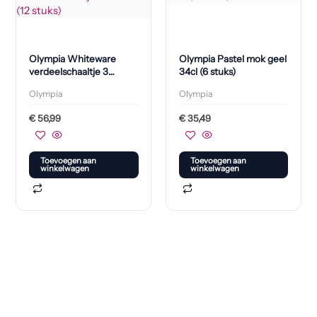
Olympia Whiteware
Olympia Pastel mok geel
verdeelschaaltje 3
34cl (6 stuks)
vakken (12 stuks)
Olympia
Olympia
€
56,99
€
35,49
Toevoegen aan
Toevoegen aan
winkelwagen
winkelwagen
Klaar om jouw perfecte bord te vinden?