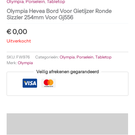
Olympia
,
Porselein
,
Tabletop
Olympia Hevea Bord Voor Gietijzer Ronde
Sizzler 254mm Voor Gj556
€
0,00
Uitverkocht
SKU:
FW976
Categorieën:
Olympia
,
Porselein
,
Tabletop
Merk:
Olympia
Veilig afrekenen gegarandeerd
Beschrijving
Beoordelingen (0)