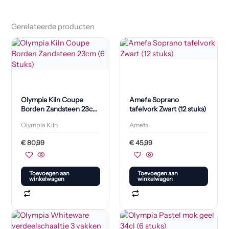
Gerelateerde producten
Olympia Kiln Coupe
Amefa Soprano
Borden Zandsteen 23cm
tafelvork Zwart (12 stuks)
(6 Stuks)
Olympia Kiln
Amefa
€
80,99
€
45,99
Toevoegen aan
Toevoegen aan
winkelwagen
winkelwagen