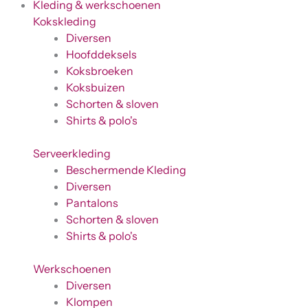
Kleding & werkschoenen
Kokskleding
Diversen
Hoofddeksels
Koksbroeken
Koksbuizen
Schorten & sloven
Shirts & polo's
Serveerkleding
Beschermende Kleding
Diversen
Pantalons
Schorten & sloven
Shirts & polo's
Werkschoenen
Diversen
Klompen