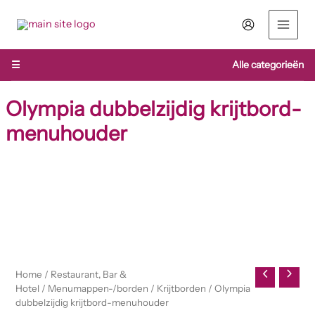
Ga
naar
de
inhoud
☰
Alle categorieën
Olympia dubbelzijdig krijtbord-
menuhouder
Home
/
Restaurant, Bar &
Hotel
/
Menumappen-/borden
/
Krijtborden
/ Olympia
dubbelzijdig krijtbord-menuhouder