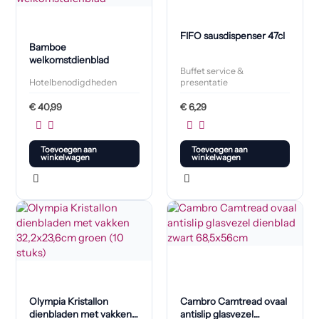
FIFO sausdispenser 47cl
Bamboe
welkomstdienblad
Buffet service &
Hotelbenodigdheden
presentatie
€
40,99
€
6,29
Toevoegen aan
Toevoegen aan
winkelwagen
winkelwagen
Olympia Kristallon
Cambro Camtread ovaal
dienbladen met vakken
antislip glasvezel