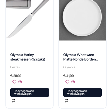
Olympia Harley
Olympia Whiteware
steakmessen (12 stuks)
Platte Ronde Borden
210mm (6 Stuks)
Bestek
Olympia
€
28,99
€
41,99
Toevoegen aan
Toevoegen aan
winkelwagen
winkelwagen