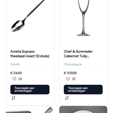
Amefa Soprano
Chef & Sommelier
theelepel zwart (12 stuks)
Cabernet Tulip
Champagneglazen
Amefa
Champagne
160ml (24 Stuks)
€
34,49
€
109,99
Toevoegen aan
Toevoegen aan
winkelwagen
winkelwagen