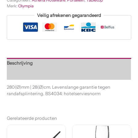
Categorieën:
Athena Hotelware
,
Porselein
,
Tabletop
Merk:
Olympia
Veilig afrekenen gegarandeerd
Beschrijving
Beoordelingen (0)
280(Ø)mm | 28(Ø)cm. Levenslange garantie tegen
randafsplintering. BS4034: hotelserviesnorm
Gerelateerde producten