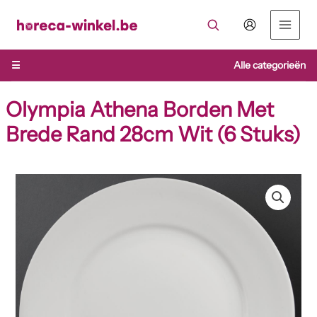
Ga
naar
de
inhoud
☰
Alle categorieën
Olympia Athena Borden Met
Brede Rand 28cm Wit (6 Stuks)
Olympia
Athena
Borden
Met
Brede
Rand
28cm
Wit
(6
Stuks)