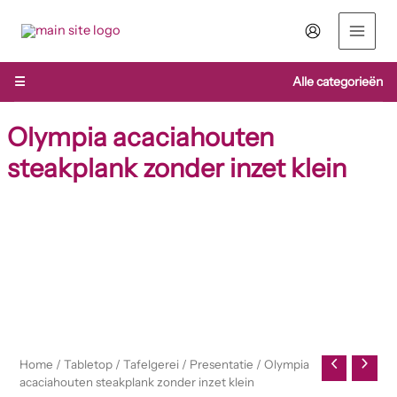
Ga
naar
de
inhoud
☰
Alle categorieën
Olympia acaciahouten
steakplank zonder inzet klein
Olympia
acaciahouten
steakplank
zonder
inzet
klein
aantal
Home
/
Tabletop
/
Tafelgerei
/
Presentatie
/ Olympia
acaciahouten steakplank zonder inzet klein