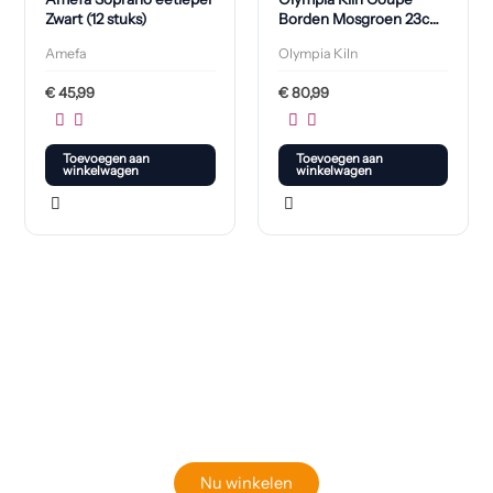
Zwart (12 stuks)
Borden Mosgroen 23cm
(6 Stuks)
Amefa
Olympia Kiln
€
45,99
€
80,99
Toevoegen aan
Toevoegen aan
winkelwagen
winkelwagen
Klaar om jouw perfecte bord te vinden?
Bekijk onze online winkel
Nu winkelen