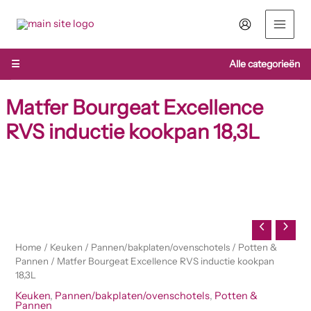
Ga
naar
de
inhoud
☰
Alle categorieën
Matfer Bourgeat Excellence
RVS inductie kookpan 18,3L
Matfer
Bourgeat
Excellence
RVS
inductie
kookpan
Home
/
Keuken
/
Pannen/bakplaten/ovenschotels
/
Potten &
18,3L
Pannen
/ Matfer Bourgeat Excellence RVS inductie kookpan
aantal
18,3L
Keuken
,
Pannen/bakplaten/ovenschotels
,
Potten &
Pannen