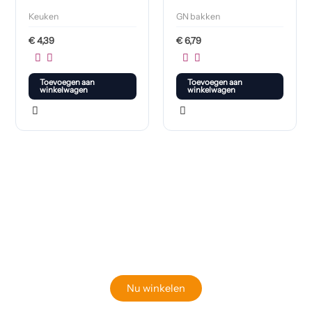
Keuken
GN bakken
€
4,39
€
6,79
Toevoegen aan
Toevoegen aan
winkelwagen
winkelwagen
Klaar om jouw perfecte bord te vinden?
Bekijk onze online winkel
Nu winkelen