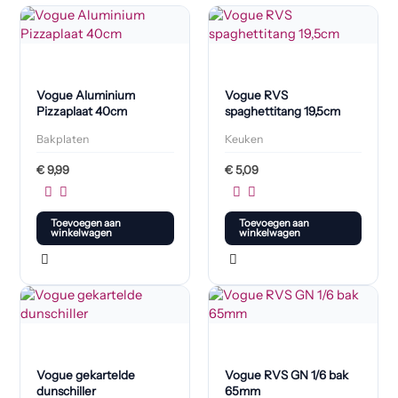
Vogue Aluminium
Vogue RVS
Pizzaplaat 40cm
spaghettitang 19,5cm
Bakplaten
Keuken
€
9,99
€
5,09
Toevoegen aan
Toevoegen aan
winkelwagen
winkelwagen
Vogue gekartelde
Vogue RVS GN 1/6 bak
dunschiller
65mm