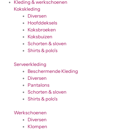
Kleding & werkschoenen
Kokskleding
Diversen
Hoofddeksels
Koksbroeken
Koksbuizen
Schorten & sloven
Shirts & polo's
Serveerkleding
Beschermende Kleding
Diversen
Pantalons
Schorten & sloven
Shirts & polo's
Werkschoenen
Diversen
Klompen