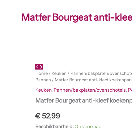
Matfer Bourgeat anti-kl
Matfer
Bourgeat
anti-
kleef
koekenpan
Home
/
Keuken
/
Pannen/bakplaten/ovenschot
36cm
Pannen
/ Matfer Bourgeat anti-kleef koekenpa
aantal
Keuken
,
Pannen/bakplaten/ovenschotels
,
P
Matfer Bourgeat anti-kleef koeke
€
52,99
Beschikbaarheid:
Op voorraad