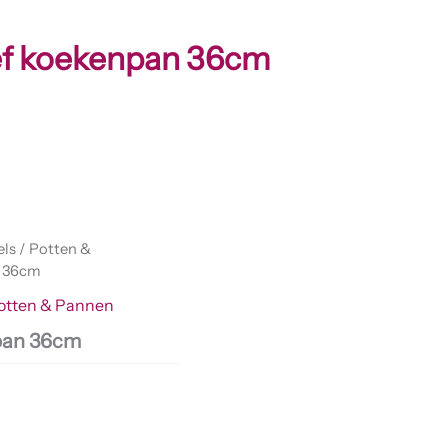
eef koekenpan 36cm
els
/
Potten &
n 36cm
otten & Pannen
npan 36cm