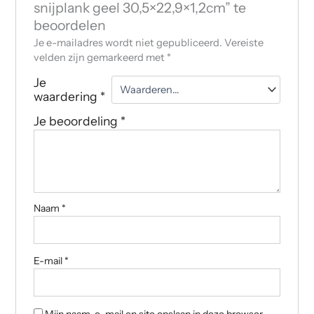
snijplank geel 30,5×22,9×1,2cm” te
beoordelen
Je e-mailadres wordt niet gepubliceerd.
Vereiste
velden zijn gemarkeerd met
*
Je
waardering
*
Je beoordeling
*
Naam
*
E-mail
*
Mijn naam, e-mail en site opslaan in deze browser