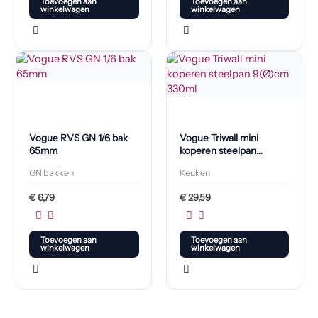
Toevoegen aan
Toevoegen aan
winkelwagen
winkelwagen
Vogue RVS GN 1/6 bak
Vogue Triwall mini
65mm
koperen steelpan
9(Ø)cm 330ml
GN bakken
Keuken
€
6,79
€
29,59
Toevoegen aan
Toevoegen aan
winkelwagen
winkelwagen