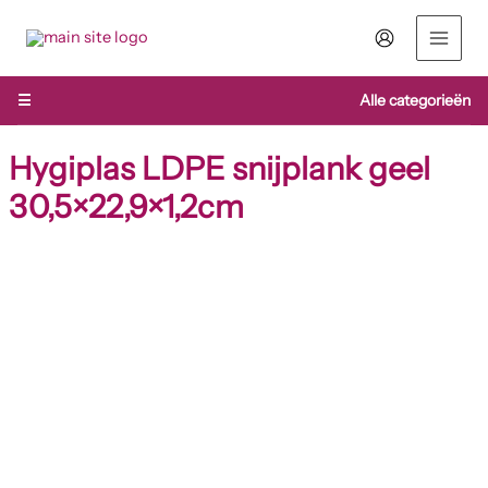
Ga
naar
de
inhoud
☰
Alle categorieën
Hygiplas LDPE snijplank geel
30,5×22,9×1,2cm
Hygiplas
LDPE
snijplank
geel
30,5x22,9x1,2cm
aantal