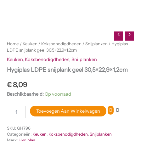
Home
/
Keuken
/
Koksbenodigdheden
/
Snijplanken
/ Hygiplas
LDPE snijplank geel 30,5×22,9×1,2cm
Keuken
,
Koksbenodigdheden
,
Snijplanken
Hygiplas LDPE snijplank geel 30,5×22,9×1,2cm
€
8,09
Beschikbaarheid:
Op voorraad
Toevoegen Aan Winkelwagen
SKU:
GH796
Categorieën:
Keuken
,
Koksbenodigdheden
,
Snijplanken
Merk:
Hygiplas