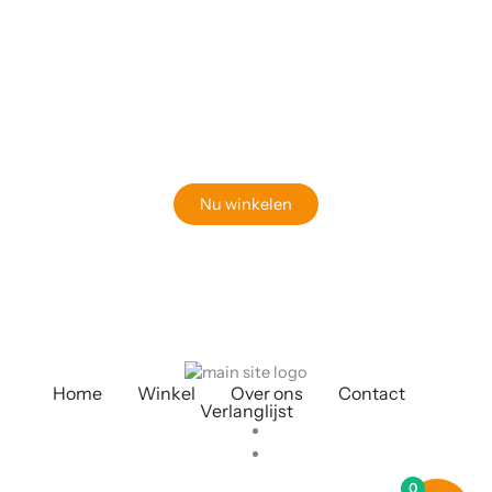
Klaar om jouw perfecte bord te vinden?
Bekijk onze online winkel
Nu winkelen
Home
Winkel
Over ons
Contact
Verlanglijst
0