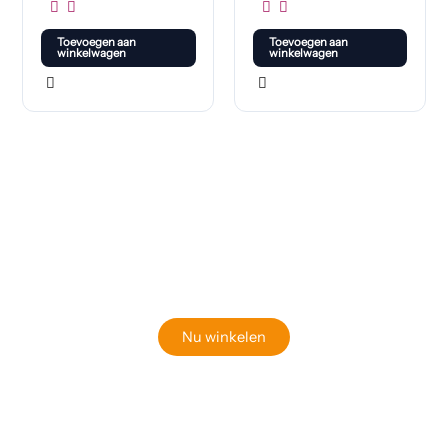
Toevoegen aan
Toevoegen aan
winkelwagen
winkelwagen
Klaar om jouw perfecte bord te vinden?
Bekijk onze online winkel
Nu winkelen