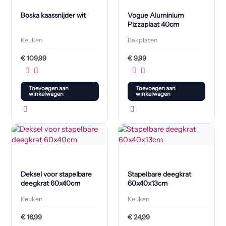
Boska kaassnijder wit
Vogue Aluminium
Pizzaplaat 40cm
Keuken
Bakplaten
€
109,99
€
9,99
Toevoegen aan
Toevoegen aan
winkelwagen
winkelwagen
Deksel voor stapelbare
Stapelbare deegkrat
deegkrat 60x40cm
60x40x13cm
Keuken
Keuken
€
16,99
€
24,99