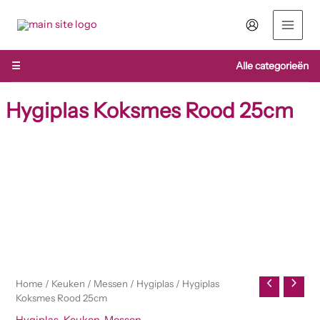
Ga
naar
de
inhoud
☰
Alle categorieën
Hygiplas Koksmes Rood 25cm
Hygiplas
Koksmes
Rood
25cm
aantal
Home
/
Keuken
/
Messen
/
Hygiplas
/ Hygiplas
Koksmes Rood 25cm
Hygiplas
,
Keuken
,
Messen