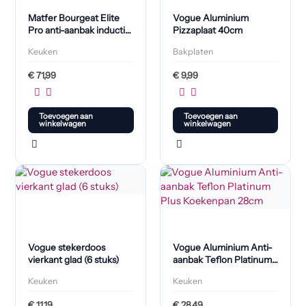
Matfer Bourgeat Elite
Vogue Aluminium
Pro anti-aanbak inductie
Pizzaplaat 40cm
koekenpan 20cm
Keuken
Bakplaten
€
71,99
€
9,99
Toevoegen aan
Toevoegen aan
winkelwagen
winkelwagen
Vogue stekerdoos
Vogue Aluminium Anti-
vierkant glad (6 stuks)
aanbak Teflon Platinum
Plus Koekenpan 28cm
Keuken
Keuken
€
11,19
€
28,49