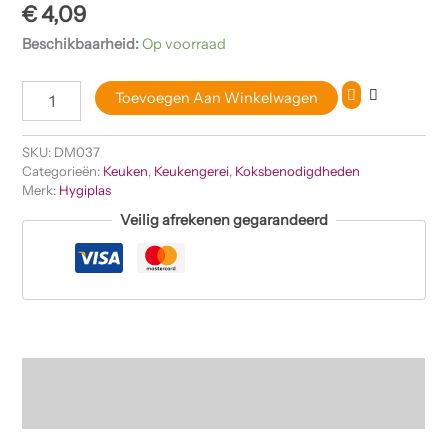
€
4,09
Beschikbaarheid:
Op voorraad
Toevoegen Aan Winkelwagen
SKU:
DM037
Categorieën:
Keuken
,
Keukengerei
,
Koksbenodigdheden
Merk:
Hygiplas
Veilig afrekenen gegarandeerd
Beschrijving
Beoordelingen (0)