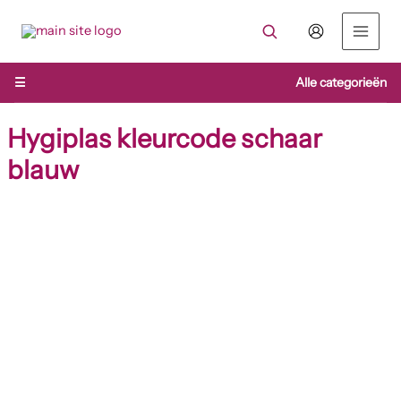
Ga
naar
de
inhoud
☰
Alle categorieën
Hygiplas kleurcode schaar
blauw
Hygiplas
kleurcode
schaar
blauw
aantal