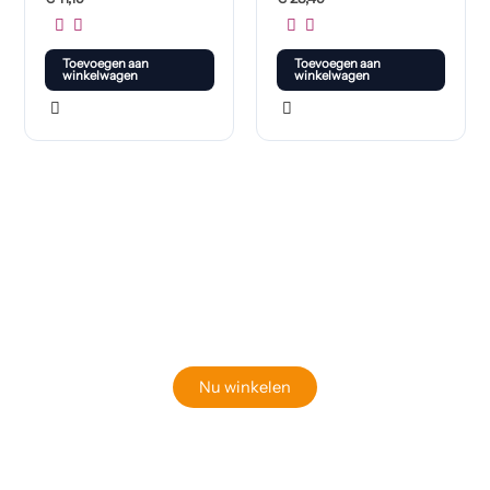
Toevoegen aan
Toevoegen aan
winkelwagen
winkelwagen
Klaar om jouw perfecte bord te vinden?
Bekijk onze online winkel
Nu winkelen