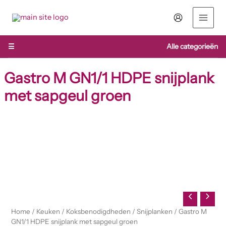
Ga
naar
de
inhoud
☰
Alle categorieën
Gastro M GN1/1 HDPE snijplank
met sapgeul groen
Home
/
Keuken
/
Koksbenodigdheden
/
Snijplanken
/ Gastro M
GN1/1 HDPE snijplank met sapgeul groen