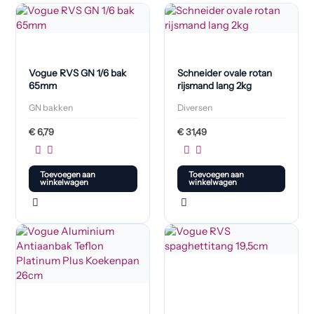
Vogue RVS GN 1/6 bak
Schneider ovale rotan
65mm
rijsmand lang 2kg
GN bakken
Diversen
€
6,79
€
31,49
Toevoegen aan
Toevoegen aan
winkelwagen
winkelwagen